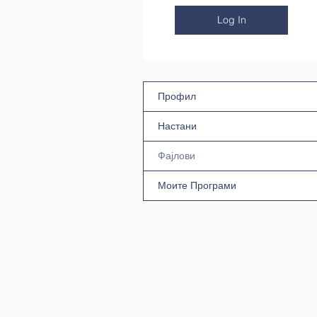
Log In
Профил
Настани
Фајлови
Моите Програми