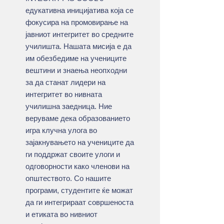
едукативна иницијатива која се
фокусира на промовирање на
јавниот интегритет во средните
училишта. Нашата мисија е да
им обезбедиме на учениците
вештини и знаења неопходни
за да станат лидери на
интегритет во нивната
училишна заедница. Ние
веруваме дека образованието
игра клучна улога во
зајакнувањето на учениците да
ги поддржат своите улоги и
одговорности како членови на
општеството. Со нашите
програми, студентите ќе можат
да ги интегрираат совршеноста
и етиката во нивниот