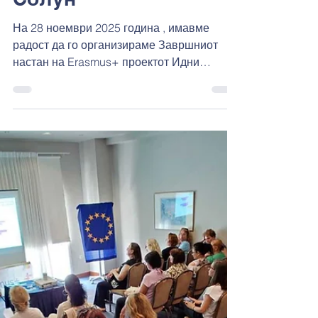
нашето патување во
Солун
На 28 ноември 2025 година , имавме
радост да го организираме Завршниот
настан на Erasmus+ проектот Идни
Лидери на Интегритет во Солун, Грција , и
тоа беше значаен начин да го одбележиме
нашето заедничко патување. Овој
завршен собир собра наставници,
ученици и проектни партнери за да
размислат за постигнатото, да се поврзат
околу заедничката цел и да разменат
сознанија за тоа како интегритетот може
да се учи, практикува и зајакнува во
образовните средини. Енергијата во прост