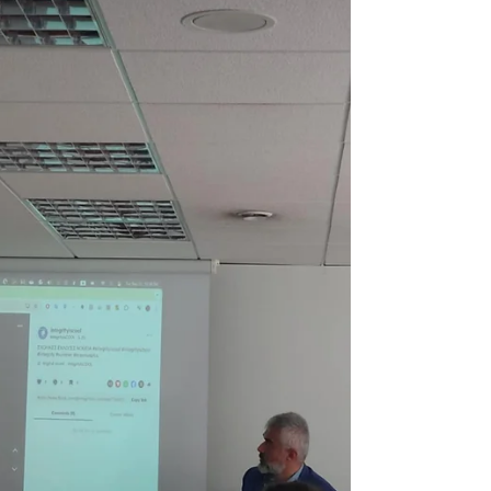
Обуката собра луѓе кои веруваат дека
формалното образование може и треба
да биде динамично, ангажирачко и
релевантно за денешниот свет. Како дел
од овој инспиративен курс, координаторот
на проектот, д-р Василис Стаматопулос ,
имаше можност да го презентира нашето
тековно работење во рамките на
иницијативата Идни Лидери на Интегритет
/ Ин