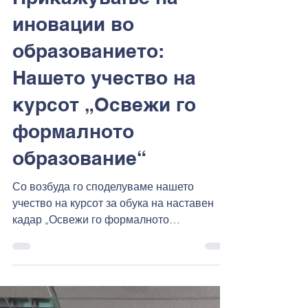
Feb 28
2 min read
Прикажување на
иновации во
образованието:
Нашето учество на
курсот „Освежи го
формалното
образование“
Со возбуда го споделуваме нашето
учество на курсот за обука на наставен
кадар „Освежи го формалното
образование“ , организиран од Edu2Grow .