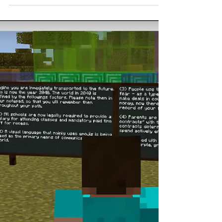
Имавме чест да учествуваме на
неодамнешниот настан DigiGov – InnoHub
, каде го претставивме нашето работење
пред клучните засегнати страни во
областа на образованието и иновациите.
За време на настанот, имавме можност да
го презентираме проектот Интегритетот е
кул пред претставници од Одделот за
иновации при Министерството за
образование и Институтот за образовна
политика . Нашиот тим ги сподели некои
од главните резултати од проектот и
учествуваше во значајни дискусии за ва