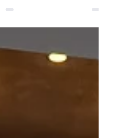
на нашите проекти. Проектот Идни
Лидери на Интегритет беше спроведен во
Грција, Бугарија, Албанија и Северна
Македонија со една јасна цел: да го
направи интегритетот вистински,
практичен дел од училишниот живот.
Проектот покажува дека интегритетот не е
само за правила. Тоа е за помагање на
младите: Да носат етички одлуки Да
дејствуваат одговорно на интернет Да
разбираат AI и дигитална етика Да се с