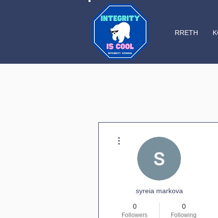
RRETH
K
More actions
syreia markova
0
0
Followers
Following