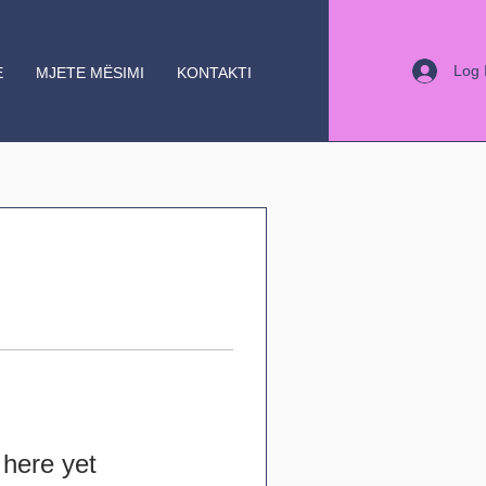
Log 
E
MJETE MËSIMI
KONTAKTI
 here yet