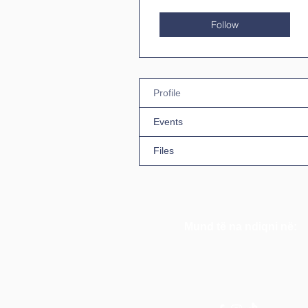
Follow
Profile
Events
Files
Mund të na ndiqni në: