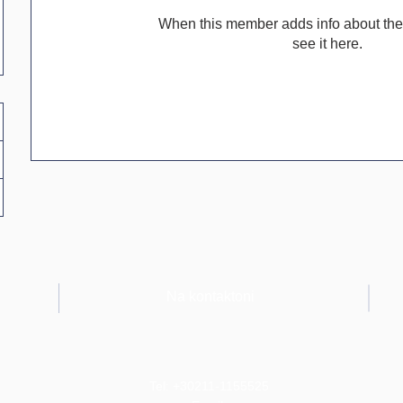
When this member adds info about the
see it here.
Na kontaktoni
Tel: +30211-1155525