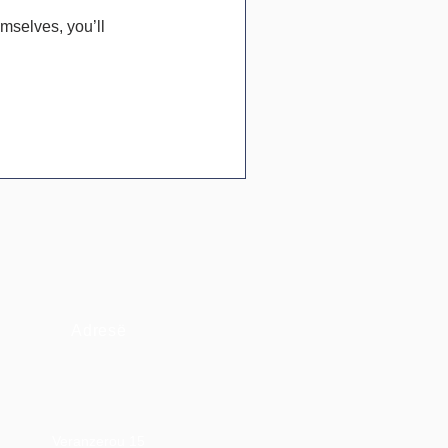
mselves, you’ll
Adresë
Veranzerou 15