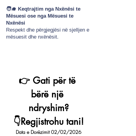
🧑‍🎓 Keqtrajtim nga Nxënësi te
Mësuesi ose nga Mësuesi te
Nxënësi
Respekt dhe përgjegjësi në sjelljen e
mësuesit dhe nxënësit.
👉 Gati për të 
bërë një 
ndryshim?
👇Regjistrohu tani!
Data e Dorëzimit 02/02/2026