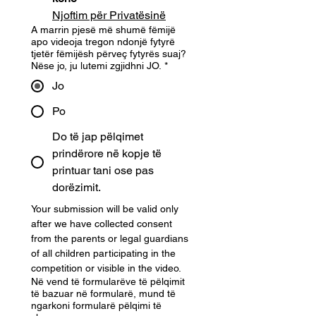
Njoftim për Privatësinë
A marrin pjesë më shumë fëmijë
apo videoja tregon ndonjë fytyrë
tjetër fëmijësh përveç fytyrës suaj?
Nëse jo, ju lutemi zgjidhni JO.
*
Jo
Po
Do të jap pëlqimet
prindërore në kopje të
printuar tani ose pas
dorëzimit.
Your submission will be valid only 
after we have collected consent 
from the parents or legal guardians 
of all children participating in the 
competition or visible in the video.
Në vend të formularëve të pëlqimit
të bazuar në formularë, mund të
ngarkoni formularë pëlqimi të