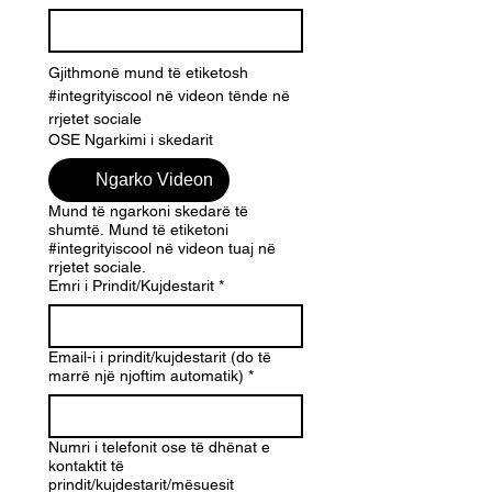
Gjithmonë mund të etiketosh 
#integrityiscool në videon tënde në 
rrjetet sociale
OSE Ngarkimi i skedarit
Ngarko Videon
Mund të ngarkoni skedarë të
shumtë. Mund të etiketoni
#integrityiscool në videon tuaj në
rrjetet sociale.
Emri i Prindit/Kujdestarit
*
Email-i i prindit/kujdestarit (do të
marrë një njoftim automatik)
*
Numri i telefonit ose të dhënat e
kontaktit të
prindit/kujdestarit/mësuesit