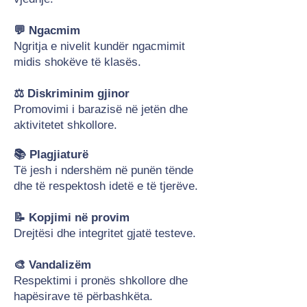
💬 Ngacmim
Ngritja e nivelit kundër ngacmimit
midis shokëve të klasës.
⚖️ Diskriminim gjinor
Promovimi i barazisë në jetën dhe
aktivitetet shkollore.
📚 Plagjiaturë
Të jesh i ndershëm në punën tënde
dhe të respektosh idetë e të tjerëve.
📝 Kopjimi në provim
Drejtësi dhe integritet gjatë testeve.
🎨 Vandalizëm
Respektimi i pronës shkollore dhe
hapësirave të përbashkëta.