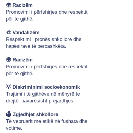
🌍 Racizëm
Promovimi i përfshirjes dhe respektit
për të gjithë.
🎨 Vandalizëm
Respektimi i pronës shkollore dhe
hapësirave të përbashkëta.
🌍 Racizëm
Promovimi i përfshirjes dhe respektit
për të gjithë.
💡 Diskriminimi socioekonomik
Trajtimi i të gjithëve në mënyrë të
drejtë, pavarësisht prejardhjes.
🗳️ Zgjedhjet shkollore
Të vepruarit me etikë në fushata dhe
votime.