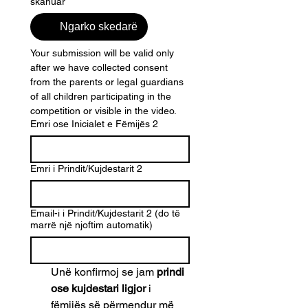
skanuar
Ngarko skedarë
Your submission will be valid only 
after we have collected consent 
from the parents or legal guardians 
of all children participating in the 
competition or visible in the video.
Emri ose Inicialet e Fëmijës 2
Emri i Prindit/Kujdestarit 2
Email-i i Prindit/Kujdestarit 2 (do të
marrë një njoftim automatik)
Unë konfirmoj se jam 
prindi 
ose kujdestari ligjor
 i 
fëmijës së përmendur më 