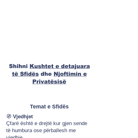
Shihni
Kushtet e detajuara
të Sfidës
dhe
Njoftimin e
Privatësisë
Temat e Sfidës
🧭
Vjedhjet
Çfarë është e drejtë kur gjen sende
të humbura ose përballesh me
vjedhje.