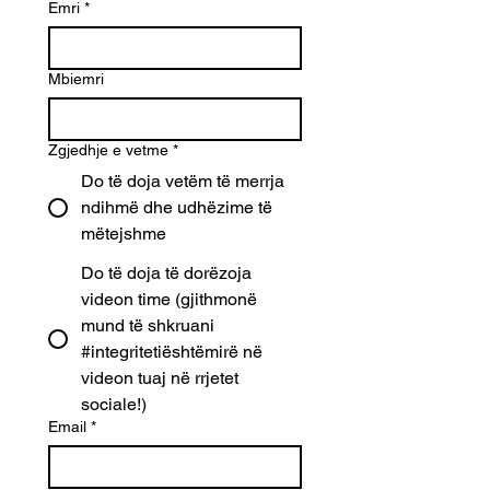
Emri
*
Mbiemri
Zgjedhje e vetme
*
Do të doja vetëm të merrja
ndihmë dhe udhëzime të
mëtejshme
Do të doja të dorëzoja
videon time (gjithmonë
mund të shkruani
#integritetiështëmirë në
videon tuaj në rrjetet
sociale!)
Email
*