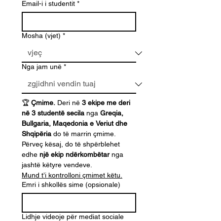
Email-i i studentit
*
Mosha (vjet)
*
Nga jam unë
*
🏆 
Çmime.
 Deri në 
3 ekipe me deri 
në 3 studentë secila
 nga 
Greqia, 
Bullgaria, Maqedonia e Veriut dhe 
Shqipëria
 do të marrin çmime. 
Përveç kësaj, do të shpërblehet 
edhe 
një ekip ndërkombëtar
 nga 
jashtë këtyre vendeve.
Mund t’i kontrolloni çmimet këtu.
Emri i shkollës sime (opsionale)
Lidhje videoje për mediat sociale