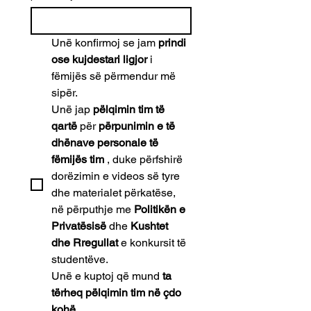
Unë konfirmoj se jam 
prindi 
ose kujdestari ligjor
 i 
fëmijës së përmendur më 
sipër.
Unë jap 
pëlqimin tim të 
qartë
 për 
përpunimin e të 
dhënave personale të 
fëmijës tim
 , duke përfshirë 
dorëzimin e videos së tyre 
dhe materialet përkatëse, 
në përputhje me 
Politikën e 
Privatësisë
 dhe 
Kushtet 
dhe Rregullat
 e konkursit të 
studentëve.
Unë e kuptoj që mund 
ta 
tërheq pëlqimin tim në çdo 
kohë