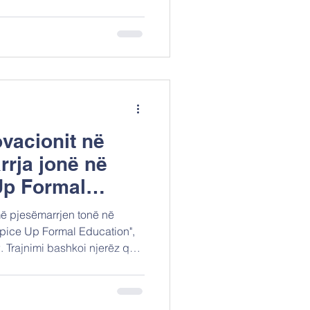
iteti është Cool" për
 të Inovacionit të Ministrisë
olitikave Arsimore. Ekipi ynë
ore të projektit dhe zhvilloi
rëndësinë e ed
ovacionit në
rrja jonë në
Up Formal
ë pjesëmarrjen tonë në
 "Spice Up Formal Education",
 Trajnimi bashkoi njerëz që
d dhe duhet të jetë dinamik,
për botën e sotme. Si pjesë e
tori i projektit Dr. Vassilis