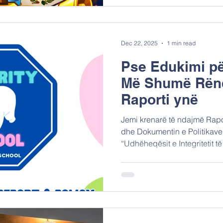
Organizations, PROFESIO
ELEKTROTEHNIKA I AVTOMA
Oraiokastrou Ne arritëm të 
studentë nga ven
Dec 22, 2025
1 min read
Pse Edukimi për
Më Shumë Rënd
Raporti ynë
Jemi krenarë të ndajmë Rapor
dhe Dokumentin e Politikave të projekteve tona. Program
“Udhëheqësit e Integritetit 
Greqi, Bullgari, Shqipëri dh
qëllim të qartë: ta bënte inte
praktike të jetës shkollore . Projekti tregon se integriteti
nuk ka të bëjë vetëm me rreg
ndaj të rinjve: Merrni vendi
përgjegjësi në internet Kupt