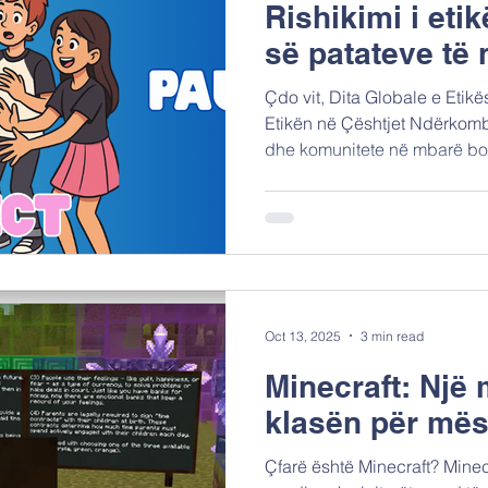
Rishikimi i eti
së patateve të 
Çdo vit, Dita Globale e Etik
Etikën në Çështjet Ndërkombë
dhe komunitete në mbarë botë
që udhëheqin zgjedhjet tona. 
Rishikuar," na sfidon të men
tradicionale dhe të eksploro
për t'u përballur me dilemat
ndryshon me shpejtësi. Si pjes
jemi gjithashtu krenarë të njo
Oct 13, 2025
3 min read
Minecraft: Një 
klasën për mës
Çfarë është Minecraft? Minecr