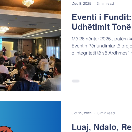
Dec 8, 2025
2 min read
Eventi i Fundit:
Udhëtimit Tonë
Më 28 nëntor 2025 , patëm kënaqësinë të organizonim
Eventin Përfundimtar të projektit Er
e Integritetit të së Ardhmes” në Selanik të Greqisë , dhe
çfarë mënyre kuptimplote për
përbashkët. Ky takim i fundi
studentët dhe partnerët e projektit për të reflektu
që arritëm, për t'u rilidhur rr
dhe për të shkëmbyer njohuri 
mësohet, praktikohet
Oct 15, 2025
3 min read
Luaj, Ndalo, Re