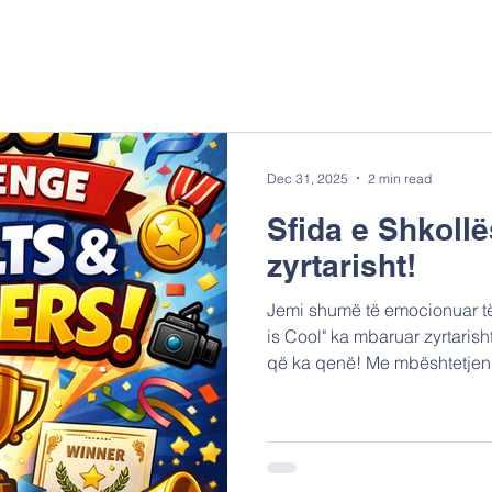
Dec 31, 2025
2 min read
Sfida e Shkoll
zyrtarisht!
Jemi shumë të emocionuar të 
is Cool" ka mbaruar zyrtarisht! Dhe uau... çfarë udhët
që ka qenë! Me mbështetjen
anëtarëve të konsorciumit t
SDRUZHENIE PROFESION
OBRAZOVANIETO, IDRYMA
EREVNAS (FORTH), Youth Vo