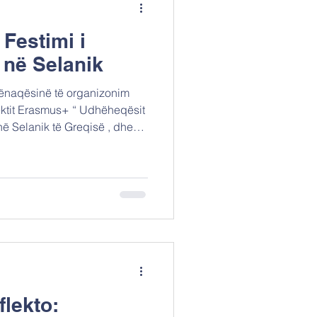
 Festimi i
 në Selanik
asmus+ “ Udhëheqësit
 të festuar udhëtimin tonë të
t bashkoi edukatorët,
ar mbi atë
eth qëllimit tonë të përbashkët
se si integriteti mund të
flekto: