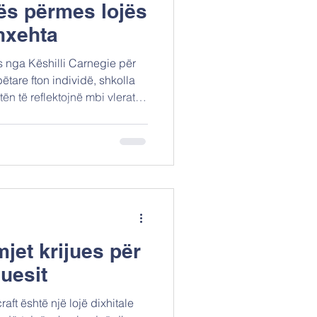
kës përmes lojës
nxehta
ës nga Këshilli Carnegie për
tare fton individë, shkolla
n të reflektojnë mbi vlerat
Tema e vitit 2025, "Etika e
dojmë përtej kornizave
jmë mënyra të reja e kreative
 morale në një botë që
ë e festimeve të këtij viti,
ftojm
mjet krijues për
uesit
aft është një lojë dixhitale