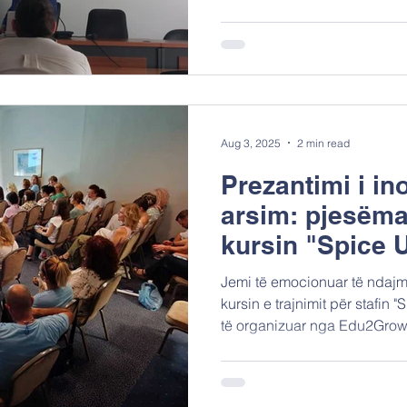
prezantojmë projektin "Integr
përfaqësuesit e Departamentit
së Arsimit dhe Institutit të P
ndau disa nga rezultatet kryes
diskutime domethënëse mbi 
Aug 3, 2025
2 min read
Prezantimi i in
arsim: pjesëma
kursin "Spice 
Education"
Jemi të emocionuar të ndajm
kursin e trajnimit për stafin
të organizuar nga Edu2Grow.
besojnë se arsimi formal mun
tërheqës dhe i rëndësishëm 
këtij kursi frymëzues, koordina