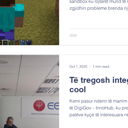
sandbox ku lojtarët mund të 
zgjidhin probleme brenda nj
blloqe. Imagjinoni blloqe dix
studentëve të ndërtojnë sht
edhe qytete të tëra. Ndryshe 
video, Minecraft nuk ndjek nj
ngjarjesh; ofron mundësi të 
bashkëpunim dhe mësim. Pse
Oct 1, 2025
1 min read
Të tregosh inte
cool
Kemi pasur nderin të marrim p
të DigiGov – InnoHub, ku p
palëve kyçe të interesuara n
inovacionit. Gjatë ngjarjes,