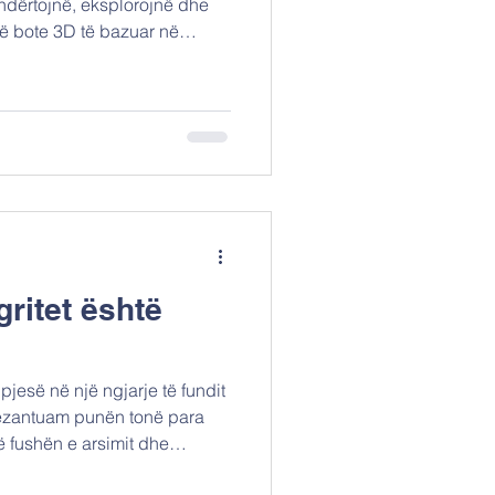
ndërtojnë, eksplorojnë dhe
ë bote 3D të bazuar në
hitale Lego që u lejojnë
ëpi, peizazhe, makina apo
nga lojërat tradicionale
ë rrjedhë të përcaktuar
pafundme për kreativitet,
 Minecraft është i rënd
gritet është
jesë në një ngjarje të fundit
rezantuam punën tonë para
ë fushën e arsimit dhe
 patëm mundësinë të