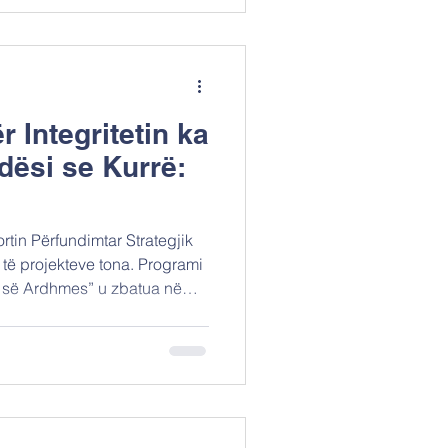
NALNA GIMNAZIA PO
TIKA, and 1st Gymnasio
bashkojmë me sukses
 Integritetin ka
ësi se Kurrë:
tin Përfundimtar Strategjik
i
të së Ardhmes” u zbatua në
e Maqedoninë e Veriut me një
gritetin një pjesë reale dhe
ullat. Ka të bëjë me ndihmën
me etike Veproni me