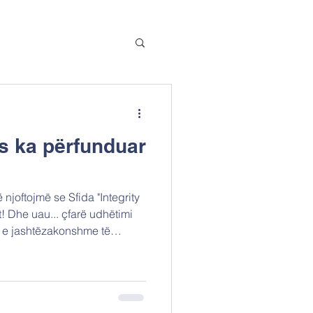
ës ka përfunduar
njoftojmë se Sfida "Integrity
imi
 e jashtëzakonshme të
onë: Fraud Line, EUNOIA,
ALEN FORUM ZA
 TECHNOLOGIAS KAI
ice Network of