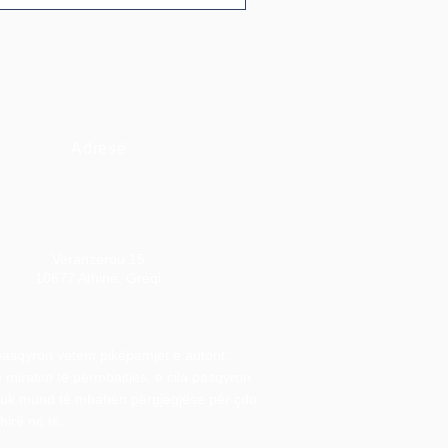
Adresë
Veranzerou 15
10677 Athinë, Greqi
 pasqyron vetëm pikëpamjet e autorit.
 miratim të përmbajtjes, e cila pasqyron
nuk mund të mbahen përgjegjëse për çdo
hirë në të.