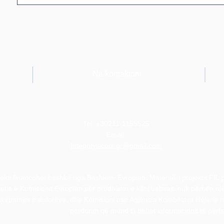
Na kontaktoni
Tel: +30211-1155525
Email:
Integrityiscool.gr@gmail.com
jekti financohet bashkë nga Bashkimi Evropian. Materiali i projektit FIL
tja e Komisionit Evropian për prodhimin e këtij uebsajti nuk përbën një
ikëpamjet e autorëve, dhe Komisioni ose Agjencia Kombëtare Helene 
përdorim që mund t'i bëhet informacionit të përfs