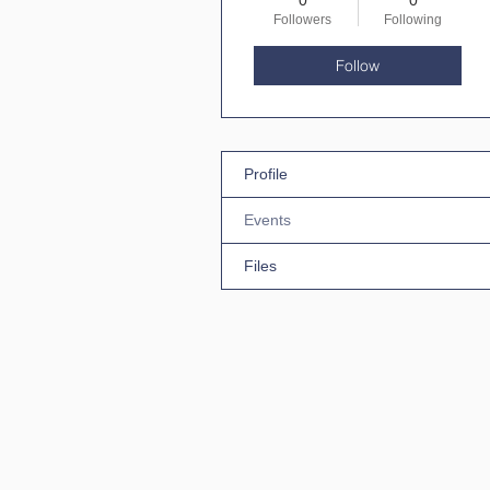
0
0
Followers
Following
Follow
Profile
Events
Files