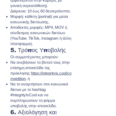
εμφανίζονται στην κάμερα, με
γονική συγκατάθεση).
Διάρκεια: 10 έως 60 δευτερόλεπτα.
Μορφή: κάθετη (portrait) για μέσα
κοινωνικής δικτύωσης.
Αποδεκτές μορφές: MP4, MOV ή
σύνδεσμος κοινωνικών δικτύων
(YouTube, TikTok, Instagram ή άλλη
πλατφόρμα).
5. Τρόπος Υποβολής
Οι συμμετέχοντες μπορούν:
Να ανεβάσουν το βίντεό τους στην
επίσημη ιστοσελίδα της
πρόκλησης
https://integrityis.cool/co
mpetition
, ή
Να το αναρτήσουν στα κοινωνικά
δίκτυα με το hashtag
#IntegrityIsCool και να
συμπληρώσουν τη φόρμα
υποβολής στην ιστοσελίδα.
6. Αξιολόγηση και