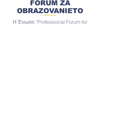
FORUM ZA
OBRAZOVANIETO
Η Ένωση “Professional Forum for
Education”είναι ένας μη
κερδοσκοπικός οργανισμός που έχει
ένα ευρύ φάσμα δραστηριοτήτων που
σχετίζονται με την εργασία των νέων,
την εκπαίδευση και τον πολιτισμό.