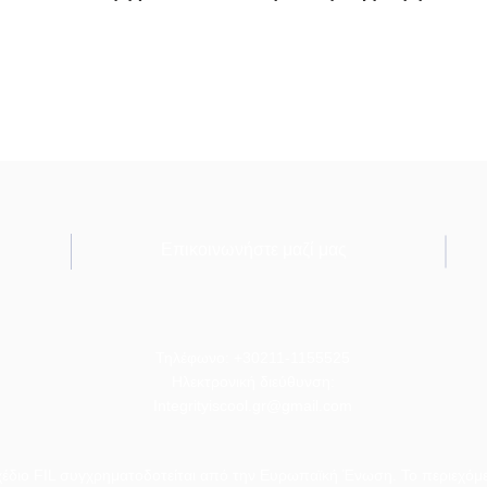
Επικοινωνήστε μαζί μας
Τηλέφωνο: +30211-1155525
Ηλεκτρονική διεύθυνση:
Integrityiscool.gr@gmail.com
χέδιο FIL συγχρηματοδοτείται από την Ευρωπαϊκή Ένωση. Το περιεχόμεν