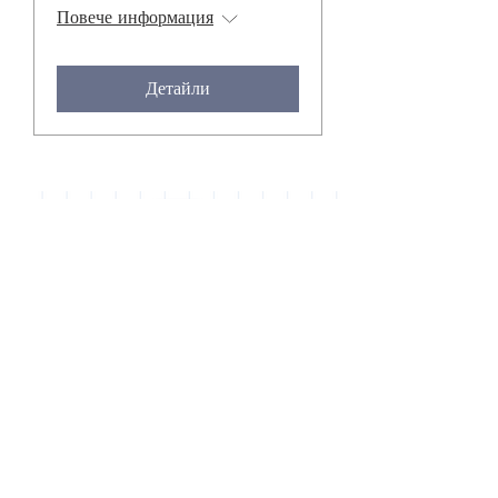
Повече информация
Детайли
Bulgarian Multiplier
Event (in person)