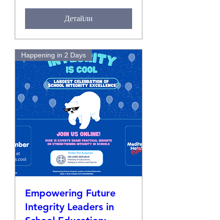
Детайли
Happening in 2 Days
Empowering Future
Integrity Leaders in