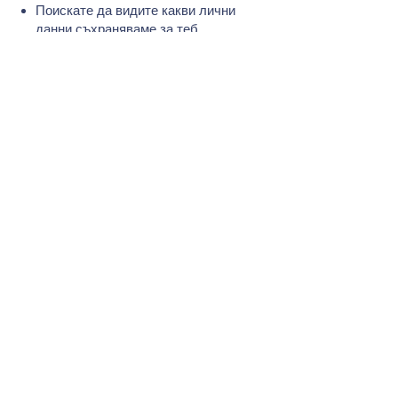
Поискате да видите какви лични
данни съхраняваме за теб
Поискате да поправим грешна
информация
Поискате да изтрием твоето
видео или лични данни
Поискате да спрем използването
на твоето видео за популяризация
Оттеглите съгласието си по всяко
време (това не засяга вече
направени действия с валидно
съгласие)
За да упражните тези права,
пишете на:
📧 dpo@fraudline.gr
или integrityiscool.gr@gmail.com
💬 Жалби – към
кого да се
обърнете