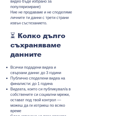
видео бъде избрано за
популяризиране)
Ние не продаваме и не споделяме
личните ти данни с трети страни
извън състезанието.
⏳ Колко дълго
съхраняваме
данните
Всички подадени видеа и
свързани данни: до 3 години
Публично споделени видеа на
финалисти: до 1 година
Видеата, които си публикувал/а в
собствените си социални мрежи,
остават под твой контрол —
можеш да ги изтриеш по всяко
време