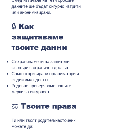
След изтичане на тези срокове
данните ще бъдат сигурно изтрити
или анонимизирани.
🔒 Как
защитаваме
твоите данни
Съхраняваме ги на защитени
сървъри с ограничен достъп
Само оторизирани организатори и
съдии имат достъп
Редовно проверяваме нашите
мерки за сигурност
⚖️ Твоите права
Ти или твоят родител/настойник
можете да: