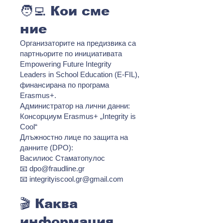
🧑‍💻 Кои сме
ние
Организаторите на предизвика са
партньорите по инициативата
Empowering Future Integrity
Leaders in School Education (E-FIL),
финансирана по програма
Erasmus+.
Администратор на лични данни:
Консорциум Erasmus+ „Integrity is
Cool“
Длъжностно лице по защита на
данните (DPO):
Василиос Стаматопулос
📧 dpo@fraudline.gr
📧 integrityiscool.gr@gmail.com
🎬 Каква
информация