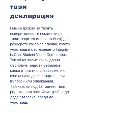
тази
декларация
Ние се грижим за твоята
поверителност и искаме ти (и
твоят родител или настойник) да
разберете какво се случва, когато
участваш в състезанието Integrity
is Cool Student Video Competition.
Тук обясняваме какви данни
събираме, защо ги събираме,
колко дълго ги съхраняваме и с
кого можеш да се свържеш при
въпроси или оплаквания.
Тъй като си под 18 години, твоят
родител или настойник трябва да
даде съгласие, преди да
участваш.