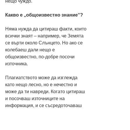
нещо чуждо.
Какво е „общоизвестно знание“?
Няма нужда да цитираш факти, които 
всички знаят – например, че Земята 
се върти около Слънцето. Но ако се 
колебаеш дали нещо е 
общоизвестно, по-добре посочи 
източника.
Плагиатството може да изглежда 
като нещо лесно, но е нечестно и 
може да ти навреди. Когато цитираш 
и посочваш източниците на 
информация, и се съсредоточаваш 
върху своите идеи, показваш 
уважение и изграждаш своите 
ценности. И най-важното – учиш и се 