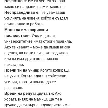
Нечестно е: 
Не си честен за това 
какво си направил сам и какво не.
Несправедливо е: 
Не уважаваш 
усилията на човека, който е създал 
оригиналната работа.
Може да има сериозни 
последствия: 
Училищата и 
университетите имат строги правила. 
Ако те хванат – може да имаш ниска 
оценка, да не ти признаят задачата 
или да има друго по-сериозно 
наказание.
Пречи ти да учиш: 
Когато копираш, 
не учиш. Когато влагаш собствени 
усилия, това ти помага да се 
развиваш.
Вреди на репутацията ти:
 Ако 
хората знаят, че мамиш, ще ти е 
трудно да си върнеш доверието им – 