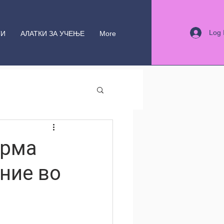
Log 
ТИ
АЛАТКИ ЗА УЧЕЊЕ
More
орма
ние во