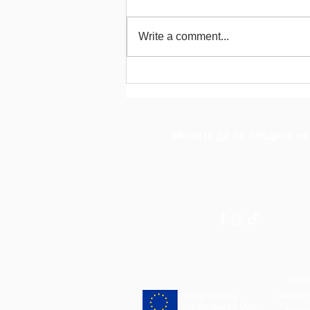
Write a comment...
Зошто образованието за
интегритет е поважно од
кога било: Нашиот извештај
Можете да не следите на
Прое
авторо
содр