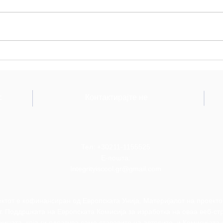
Завршен настан:
Прик
Одбележување на нашето
во о
патување во Солун
учес
го ф
обра
:
Контактирајте не
Тел: +30211-1155525
Е-пошта:
Integrityiscool.gr@gmail.com
ктот е кофинансиран од Европската Унија. Материјалот на проектот
т. Поддршката на Европската Комисија за изработка на оваа веб-с
жината, која ги одразува само ставовите на авторите, и Комисијата