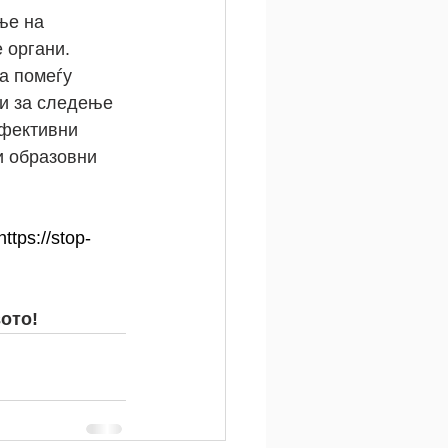
ње на 
 органи. 
а помеѓу 
и за следење 
фективни 
и образовни 
https://stop-
ото!