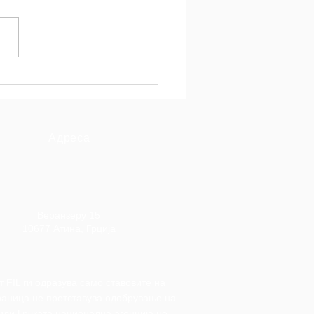
ажување на иновации
бразованието: Нашето
тво на курсот „Освежи
ормалното
зование“
Адреса
Веранзеру 15
10677 Атина, Грција
 FIL ги одразува само ставовите на
траница не претставува одобрување на
 или Грчката национална агенција не