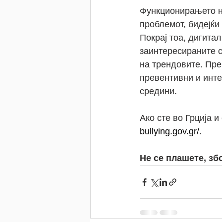
Функционирањето н
проблемот, бидејќи
Покрај тоа, дигита
заинтересираните 
на трендовите. Пр
превентивни и инте
средини.
Ако сте во Грција и
bullying.gov.gr/
.
Не се плашете, зб