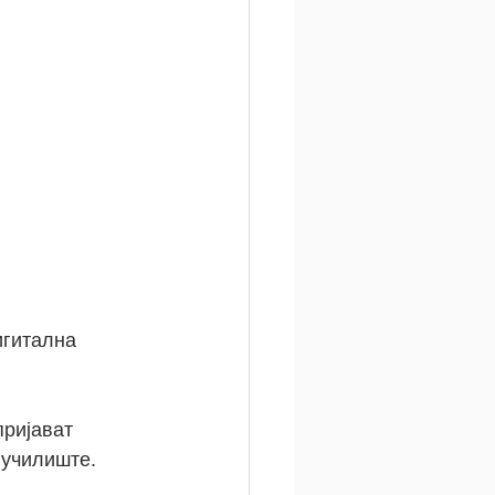
игитална 
ријават 
 училиште.