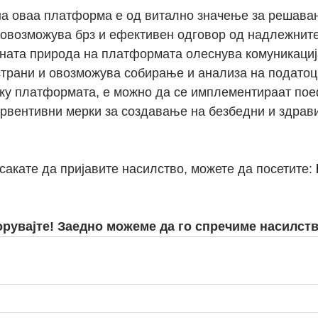
а оваа платформа е од витално значење за решава
 овозможува брз и ефективен одговор од надлежните
лната природа на платформата олеснува комуникациј
страни и овозможува собирање и анализа на податоц
еку платформата, е можно да се имплементираат пое
рвентивни мерки за создавање на безбедни и здрав
 сакате да пријавите насилство, можете да посетите: 
орувајте! Заедно можеме да го спречиме насилств