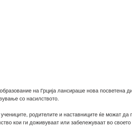
образование на Грција лансираше нова посветена д
вување со насилството.
 учениците, родителите и наставниците ќе можат да п
ство кои ги доживуваат или забележуваат во своето