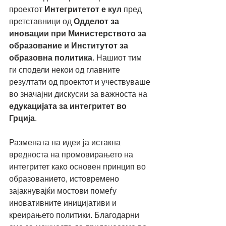
проектот 
Интегритетот е кул
 пред 
претставници од 
Одделот за 
иновации при Министерството за 
образование и Институтот за 
образовна политика
. Нашиот тим 
ги сподели некои од главните 
резултати од проектот и учествуваше 
во значајни дискусии за важноста на 
едукaцијата за интегритет во 
Грција
.
Размената на идеи ја истакна 
вредноста на промовирањето на 
интегритет како основен принцип во 
образованието, истовремено 
зајакнувајќи мостови помеѓу 
иновативните иницијативи и 
креирањето политики. Благодарни 