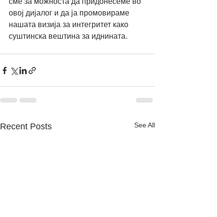
сме за можноста да придонесеме во 
овој дијалог и да ја промовираме 
нашата визија за интегритет како 
суштинска вештина за иднината.
See All
Recent Posts