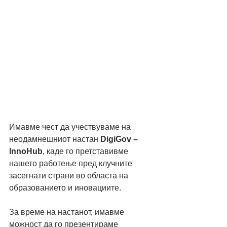
Имавме чест да учествуваме на 
неодамнешниот настан 
DigiGov – 
InnoHub
, каде го претставивме 
нашето работење пред клучните 
засегнати страни во областа на 
образованието и иновациите.
За време на настанот, имавме 
можност да го презентираме 