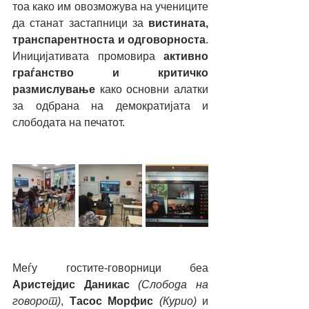
тоа како им овозможува на учениците 
да станат застапници за 
вистината, 
транспарентноста и одговорноста
. 
Иницијативата промовира 
активно 
граѓанство и критичко 
размислување
 како основни алатки 
за одбрана на демократијата и 
слободата на печатот.
Меѓу гостите-говорници беа 
Аристејдис Даникас 
(Слобода на 
говорот)
, 
Тасос Морфис
(Курио)
 и 