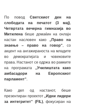
По повод 
Светскиот ден на 
слободата на печатот (3 мај)
, 
Четвртата вечерна гимназија во 
Митилена
 беше домаќин на онлајн 
настан насловен како 
„Право на 
знаење – право на говор“
, со 
акцент на ангажираноста на младите 
во демократијата и човековите 
права. Настанот се одржа во рамките 
на програмата 
„Училиштата како 
амбасадори на Европскиот 
парламент“
.
Како дел од настанот, беше 
презентиран проектот 
„Идни лидери 
за интегритет“ (FIL)
, фокусиран на 