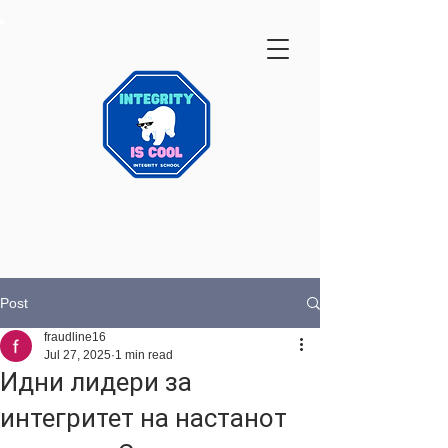
Post
fraudline16
Jul 27, 2025
1 min read
Идни лидери за
интегритет на настанот