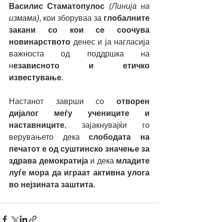
Василис Стаматопулос
(Линија на 
измама)
, кои зборуваа за 
глобалните 
закани
со кои се соочува 
новинарството 
денес и ја нагласија 
важноста од поддршка на 
н
езависното и етичко 
известување
.
Настанот заврши со 
отворен 
дијалог меѓу учениците и 
наставниците
, зајакнувајќи го 
верувањето дека 
слободата на 
печатот е од суштинско значење за 
здрава демократија
 и дека 
младите 
луѓе мора да играат активна улога 
во нејзината заштита.