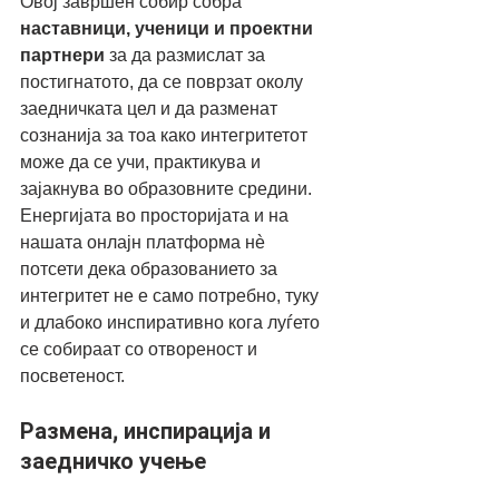
Овој завршен собир собра 
наставници, ученици и проектни 
партнери
 за да размислат за 
постигнатото, да се поврзат околу 
заедничката цел и да разменат 
сознанија за тоа како интегритетот 
може да се учи, практикува и 
зајакнува во образовните средини. 
Енергијата во просторијата и на 
нашата онлајн платформа нè 
потсети дека образованието за 
интегритет не е само потребно, туку 
и длабоко инспиративно кога луѓето 
се собираат со отвореност и 
посветеност.
Размена, инспирација и 
заедничко учење