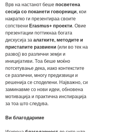
Врв на настанот беше 
посветена 
сесија со поканети говорници
, кои 
накратко ги презентираа своите 
сопствени 
Erasmus+ проекти
. Овие 
презентации поттикнаа богата 
дискусија за 
алатките, методите и 
пристапите развиени
 (или во тек на 
развој) во различни земји и 
иницијативи. Тоа беше моќно 
потсетување дека, иако контекстите 
се различни, многу предизвици и 
решенија се споделени. Најважно, си 
заминавме со нови идеи, обновена 
мотивација и практична инспирација 
за тоа што следува.
Ви благодариме
Искрена 
благодарност
 до сите што 