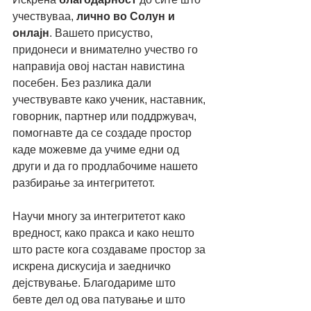
учествуваа, 
лично во Солун и 
онлајн
. Вашето присуство, 
придонеси и внимателно учество го 
направија овој настан навистина 
посебен. Без разлика дали 
учествувавте како ученик, наставник, 
говорник, партнер или поддржувач, 
помогнавте да се создаде простор 
каде можевме да учиме едни од 
други и да го продлабочиме нашето 
разбирање за интегритетот.
Научи многу за интегритетот како 
вредност, како пракса и како нешто 
што расте кога создаваме простор за 
искрена дискусија и заедничко 
дејствување. Благодариме што 
бевте дел од ова патување и што 