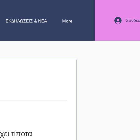
Σύνδε
ΕΚΔΗΛΩΣΕΙΣ & ΝΕΑ
More
ει τίποτα