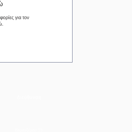
ώ
ορίες για τον
ώ.
Διεύθυνση
Βερανζέρου 15