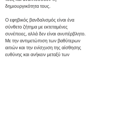
δημιουργικότητα τους.
Ο εφηβικός βανδαλισμός είναι ένα 
σύνθετο ζήτημα με εκτεταμένες 
συνέπειες, αλλά δεν είναι ανυπέρβλητο. 
Με την αντιμετώπιση των βαθύτερων 
αιτιών και την ενίσχυση της αίσθησης 
ευθύνης και ανήκειν μεταξύ των 
εφήβων, μπορούμε να δημιουργήσουμε 
ασφαλέστερα, καλύτερα σχολικά 
περιβάλλοντα, όπου ο σεβασμός και η 
συνεργασία κυριαρχούν.
Εμφάνιση όλων