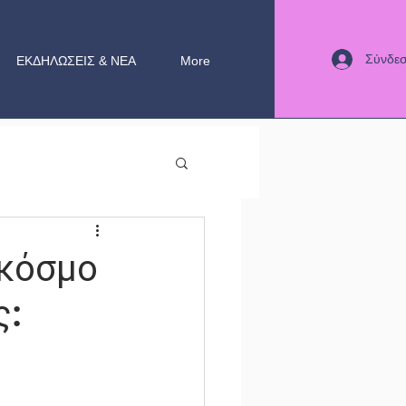
Σύνδε
ΕΚΔΗΛΩΣΕΙΣ & ΝΕΑ
More
 κόσμο
ς: