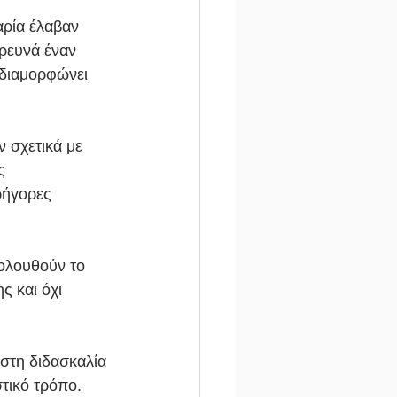
αρία έλαβαν 
ερευνά έναν 
 διαμορφώνει 
 σχετικά με 
ς 
ρήγορες 
ολουθούν το 
 και όχι 
 στη διδασκαλία 
στικό τρόπο.