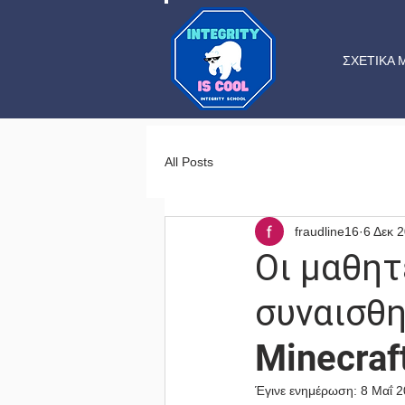
ΣΧΕΤΙΚΑ 
All Posts
fraudline16
6 Δεκ 
Οι μαθητ
συναισθη
Minecraf
Έγινε ενημέρωση:
8 Μαΐ 