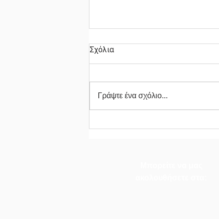
Σχόλια
Γράψτε ένα σχόλιο...
Η Μαθητική Πρόκληση
Ολοκληρώθηκε!
Μπορείτε να μας
ακολουθήσετε στα: