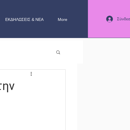
Σύνδε
ΕΚΔΗΛΩΣΕΙΣ & ΝΕΑ
More
την