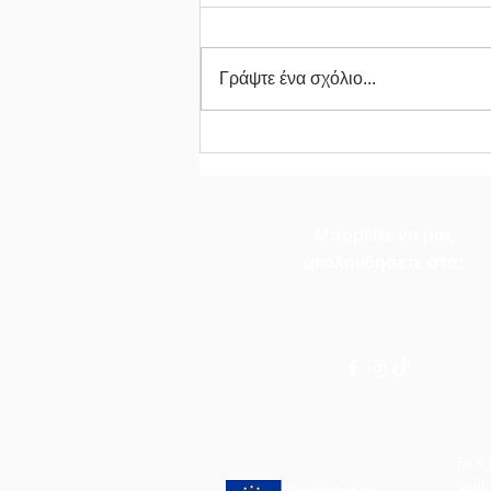
Γράψτε ένα σχόλιο...
Η Μαθητική Πρόκληση
Ολοκληρώθηκε!
Μπορείτε να μας
ακολουθήσετε στα:
Το σ
ευθ