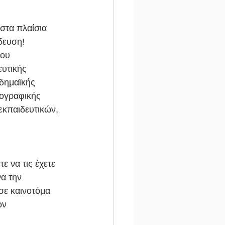
στα πλαίσια 
δευση! 
του 
υτικής 
δημαϊκής 
ογραφικής 
εκπαιδευτικών, 
ε να τις έχετε 
α την 
σε καινοτόμα 
ων 