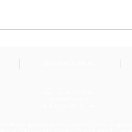
Γιατί η Εκπαίδευση για την
Τελι
Ακεραιότητα Έχει
Γιορ
Περισσότερο Σημασία από
στη 
Ποτέ: Η έκθεσή μας
Επικοινωνήστε μαζί μας
Τηλέφωνο: +30211-1155525
Ηλεκτρονική διεύθυνση:
Integrityiscool.gr@gmail.com
χέδιο FIL συγχρηματοδοτείται από την Ευρωπαϊκή Ένωση. Το περιεχόμεν
ύνη του δικαιούχου και ούτε η Ευρωπαϊκή Επιτροπή ούτε η Εθνική Μον