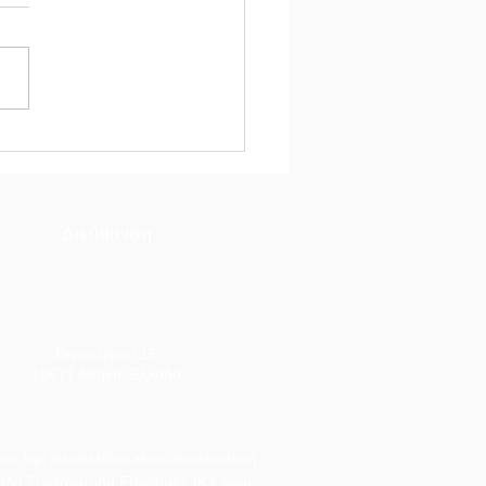
κή Εκδήλωση:
τάζοντας το Ταξίδι μας
Θεσσαλονίκη
Διεύθυνση
Βερανζέρου 15
10677 Αθήνα, Ελλάδα
ο της ιστοσελίδας είναι αποκλειστική
άδα Συντονισμού Erasmus+ ΙΚΥ είναι