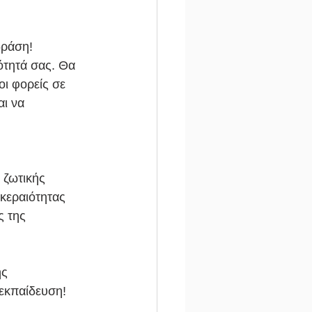
δράση! 
ότητά σας. Θα 
οι φορείς σε 
ι να 
 ζωτικής 
κεραιότητας 
ς της 
ης 
 εκπαίδευση!