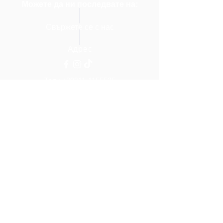
Можете да ни последвате на:
Свържете се с нас
Адрес
Тел.:
+30211-1155525
Имейл:
Integrityiscool.gr@gmail.com
Веранзеру 15
10677 Атина, Гърция
Проектът е съфинансиран от Европейския
съюз. Материалът на проекта FIL отразява
само мнението на автора. Подкрепата на
Европейската комисия за създаването на
този уебсайт не представлява одобрение на