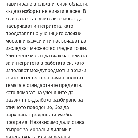
навигиране в сложни, сиви области, 
където изборът не винаги е ясен. В 
класната стая учителите могат да 
насърчават интегритета, като 
представят на учениците сложни 
морални казуси и ги насърчават да 
изследват множество гледни точки. 
Учителите могат да включат темата 
за интегритета в работата си, като 
използват междупредметни връзки, 
които по естествен начин вплитат 
темата в стандартните предмети, 
като помагат на учениците да 
развият по-дълбоко разбиране за 
етичното поведение, без да 
нарушават редовната учебна 
програма. Независимо дали става 
въпрос за морални дилеми в 
литературата или за реални 