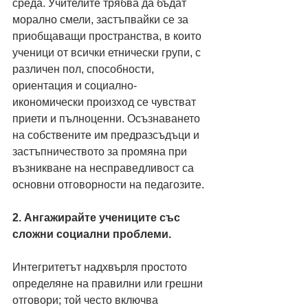
среда. Учителите трябва да бъдат 
морално смели, застъпвайки се за 
приобщаващи пространства, в които 
ученици от всички етнически групи, с 
различен пол, способности, 
ориентация и социално-
икономически произход се чувстват 
приети и пълноценни. Осъзнаването 
на собствените им предразсъдъци и 
застъпничеството за промяна при 
възникване на несправедливост са 
основни отговорности на педагозите.
2. Ангажирайте учениците със 
сложни социални проблеми.
Интегритетът надхвърля простото 
определяне на правилни или грешни 
отговори; той често включва 