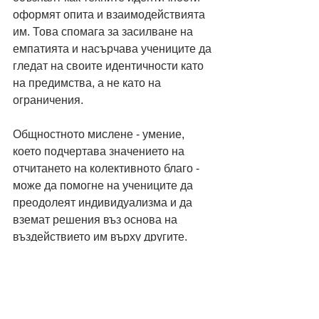
оформят опита и взаимодействията 
им. Това спомага за засилване на 
емпатията и насърчава учениците да 
гледат на своите идентичности като 
на предимства, а не като на 
ограничения.
Общностното мислене - умение, 
което подчертава значението на 
отчитането на колективното благо - 
може да помогне на учениците да 
преодолеят индивидуализма и да 
вземат решения въз основа на 
въздействието им върху другите.
Насърчаването на интегритета в 
класната стая е от съществено 
значение, за да се помогне на 