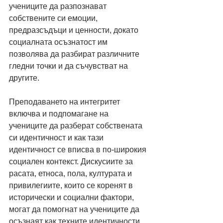
учениците да разпознават 
собствените си емоции, 
предразсъдъци и ценности, докато 
социалната осъзнатост им 
позволява да разбират различните 
гледни точки и да съчувстват на 
другите.
Преподаването на интегритет 
включва и подпомагане на 
учениците да разберат собствената 
си идентичност и как тази 
идентичност се вписва в по-широкия 
социален контекст. Дискусиите за 
расата, етноса, пола, културата и 
привилегиите, които се коренят в 
исторически и социални фактори, 
могат да помогнат на учениците да 
осъзнаят как техните идентичности 