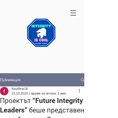
Публикация
fraudline16
14.10.2024 г.
време за четене: 1 мин.
Проектът “Future Integrity
Leaders” беше представен