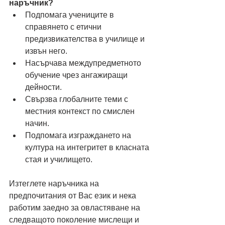
наръчник?
Подпомага учениците в 
справянето с етични 
предизвикателства в училище и 
извън него.
Насърчава междупредметното 
обучение чрез ангажиращи 
дейности.
Свързва глобалните теми с 
местния контекст по смислен 
начин.
Подпомага изграждането на 
култура на интегритет в класната 
стая и училището.
Изтеглете наръчника на 
предпочитания от Вас език и нека 
работим заедно за овластяване на 
следващото поколение мислещи и 