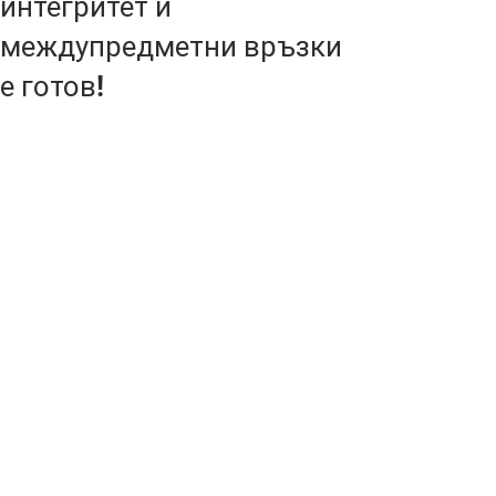
интегритет и
междупредметни връзки
е готов!