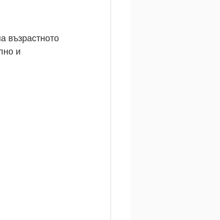
на възрастното 
лно и 