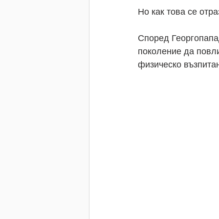
Но как това се отр
Според Георгопапад
поколение да повли
физическо възпитан