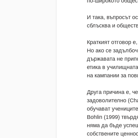
по-широкото общес
И така, въпросът о
сблъсква и обществ
Краткият отговор е
Но ако се задълбоч
държавата не припо
етика в училищната
на кампании за по
Друга причина е, ч
задоволително (Chan
обучават учениците
Bohlin (1999) твърд
няма да бъде успеш
собствените ценнос