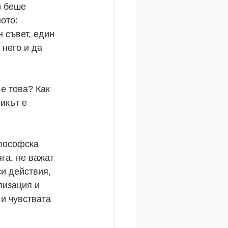
и беше 
ото:
 съвет, един 
 него и да 
е това? Как 
икът е 
илософска 
яга, не важат 
и действия, 
лизация и 
и чувствата 