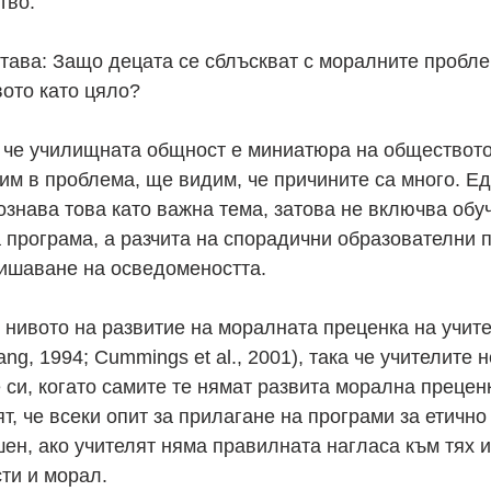
тво.
става: Защо децата се сблъскват с моралните проблем
ото като цяло?
, че училищната общност е миниатюра на обществото
им в проблема, ще видим, че причините са много. Едн
знава това като важна тема, затова не включва обуч
 програма, а разчита на спорадични образователни 
вишаване на осведомеността.
е нивото на развитие на моралната преценка на учите
g, 1994; Cummings et al., 2001), така че учителите н
 си, когато самите те нямат развита морална преценк
ят, че всеки опит за прилагане на програми за етичн
ен, ако учителят няма правилната нагласа към тях и
ти и морал.