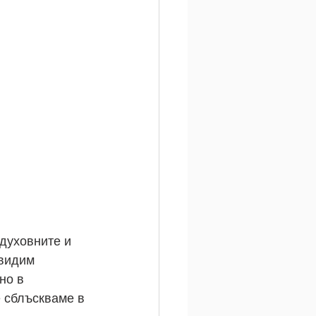
духовните и 
 видим 
но в 
е сблъскваме в 