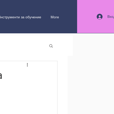
Вхо
нструменти за обучение
More
а