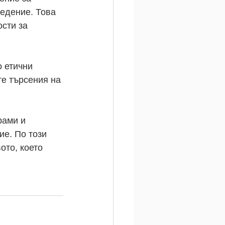
едение. Това 
сти за 
 етични 
те търсения на 
рами и 
е. По този 
то, което 