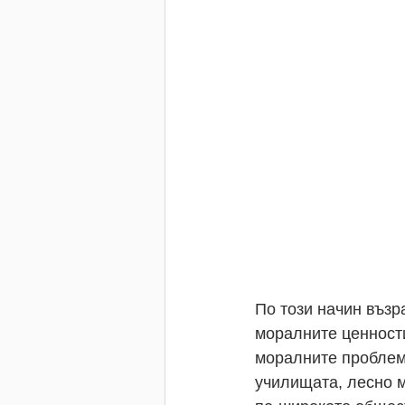
По този начин възр
моралните ценности
моралните проблеми
училищата, лесно м