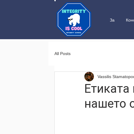
За
Кон
All Posts
Vassilis Stamatopo
Етиката 
нашето 