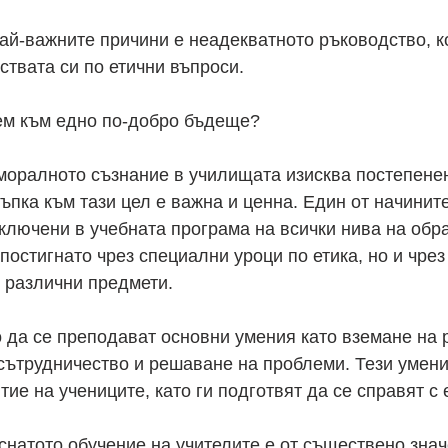
най-важните причини е неадекватното ръководство, к
ствата си по етични въпроси.
нем към едно по-добро бъдеще?
моралното съзнание в училищата изисква постепенен
ъпка към тази цел е важна и ценна. Един от начините
ключени в учебната програма на всички нива на обра
постигнато чрез специални уроци по етика, но и чрез
в различни предмети.
 да се преподават основни умения като вземане на 
сътрудничество и решаване на проблеми. Тези умени
тие на учениците, като ги подготвят да се справят с
натото обучение на учителите е от съществено знач