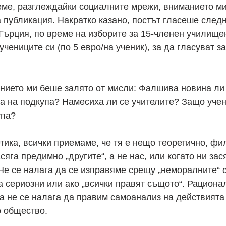
еме, разглеждайки социалните мрежи, вниманието м
 публикация. Накратко казано, постът гласеше следн
Гърция, по време на изборите за 15-членен училищен
чениците си (по 5 евро/на ученик), за да гласуват за
анието ми беше залято от мисли: Фалшива новина ли 
а на подкупа? Намесиха ли се учителите? Защо учен
упа?
етика, всички приемаме, че тя е нещо теоретично, ф
сяга предимно „другите“, а не нас, или когато ни зас
Не се налага да се изправяме срещу „неморалните“ с
ва сериозни или ако „всички правят същото“. Рациона
а не се налага да правим самоанализ на действията 
о общество.