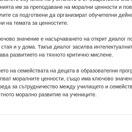
нията им за преподаване на морални ценности и пов
елите са подготвени да организират обучителни дейно
ни на темата за ценностите.
лючово значение е насърчаването на открит диалог по
 стая и у дома. Такъв диалог засилва интелектуални
ава развитието на тяхното критично мислене.
ето на семействата на децата в образователни прог
епват моралните ценности, също има ключово значени
реда за сътрудничество между училището и семейство
тното морално развитие на учениците.