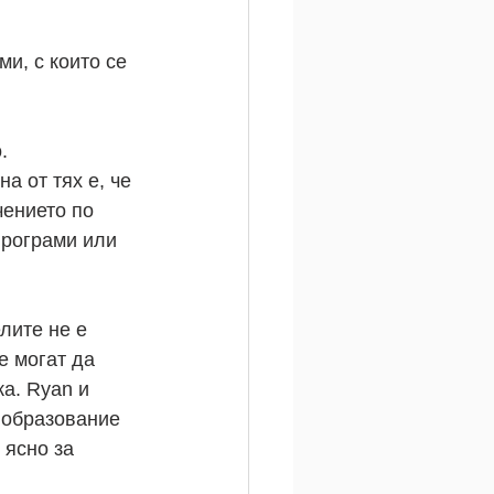
и, с които се 
.
а от тях е, че 
ението по 
програми или 
лите не е 
е могат да 
а. Ryan и 
о образование 
 ясно за 