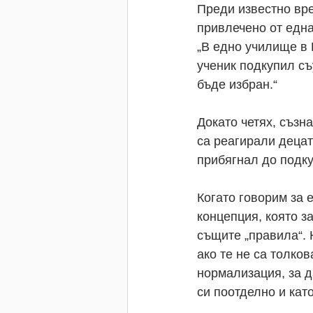
Преди известно вр
привлечено от една
„В едно училище в 
ученик подкупил съу
бъде избран.“ 
Докато четях, съзн
са реагирали децат
прибягнал до подк
Когато говорим за 
концепция, която за
същите „правила“. 
ако те не са толко
нормализация, за д
си поотделно и кат