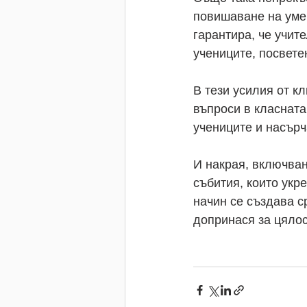
повишаване на уме
гарантира, че учит
учениците, посвете
В тези усилия от к
въпроси в класната
учениците и насърч
И накрая, включван
събития, които укр
начин се създава с
допринася за цялос