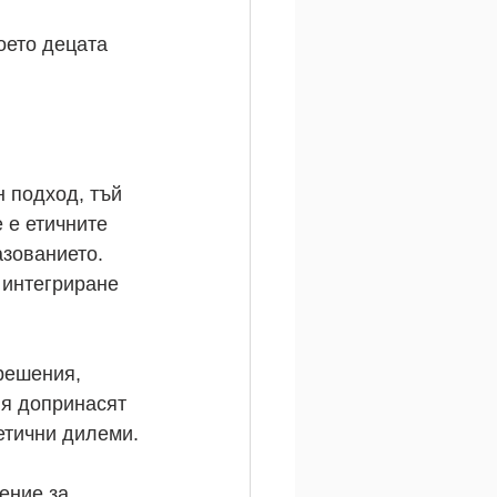
оето децата 
 подход, тъй 
 е етичните 
зованието. 
 интегриране 
решения, 
я допринасят 
 етични дилеми.
ение за 